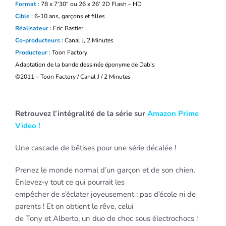
Format :
78 x 7’30″ ou 26 x 26’ 2D Flash – HD
Cible :
6-10 ans, garçons et filles
Réalisateur :
Eric Bastier
Co-produ
cteurs :
Canal J, 2 Minutes
Producteur :
Toon Factory
Adaptation de la bande dessinée éponyme de Dab’s
©
2011 – Toon Factory / Canal J / 2 Minutes
Retrouvez l’intégralité de la série sur
Amazon Prime
Video !
Une cascade de bêtises pour une série décalée !
Prenez le monde normal d’un garçon et de son chien.
Enlevez-y tout ce qui pourrait les
empêcher de s’éclater joyeusement : pas d’école ni de
parents ! Et on obtient le rêve, celui
de Tony et Alberto, un duo de choc sous électrochocs !